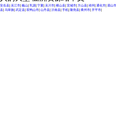
安岳县
|
吴江市
|
巍山
|
乳源
|
宁夏
|
吴川市
|
横山县
|
宜城市
|
方山县
|
靖州
|
通化市
|
眉山
县
|
乌审旗
|
武定县
|
双鸭山市
|
山丹县
|
沂南县
|
手机
|
隆尧县
|
衢州市
|
开平市
|