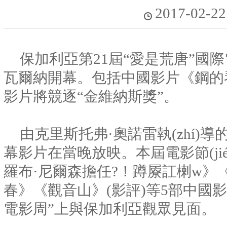
2017-02-22
保加利亞第21屆“愛是荒唐”國際電
瓦爾納開幕。包括中國影片《鋼的
影片將競逐“金維納斯獎”。
由克里斯托弗·奧諾雷執(zhí)
幕影片在當晚放映。本屆電影節
羅布·尼爾森擔任?！蹲屪訌楋
春》《觀音山》(影評)等5部中國影片
電影周”上與保加利亞觀眾見面。