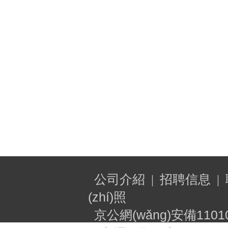
公司介紹
招聘信息
|
|
(zhí)照
京公網(wǎng)安備11010