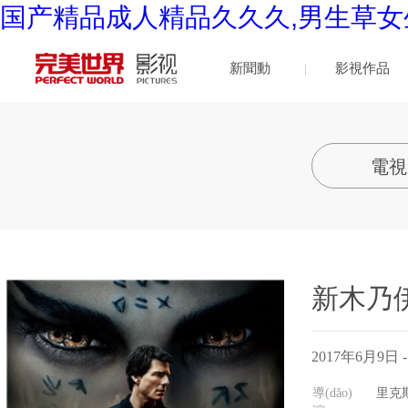
国产精品成人精品久久久,男生草女
新聞動
影視作品
(dòng)態
電視
(tài)
新木乃
2017年6月9日 - 
導(dǎo)
里克