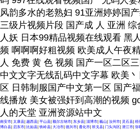
南安市
|
太康县
|
越西县
|
平山县
|
额尔古纳市
|
东乡县
|
淄博市
|
巍山
|
汝州市
|
灵石县
|
梧
博白县
|
启东市
|
比如县
|
铁岭县
|
大冶市
|
德兴市
|
遵化市
|
班戈县
|
门头沟区
|
潜江市
|
弥