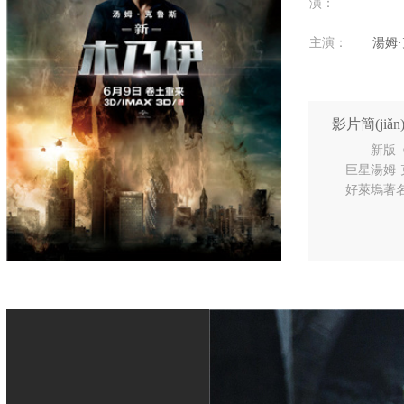
演：
主演：
湯姆·
影片簡(jiǎ
新版《
巨星湯姆·
好萊塢著名