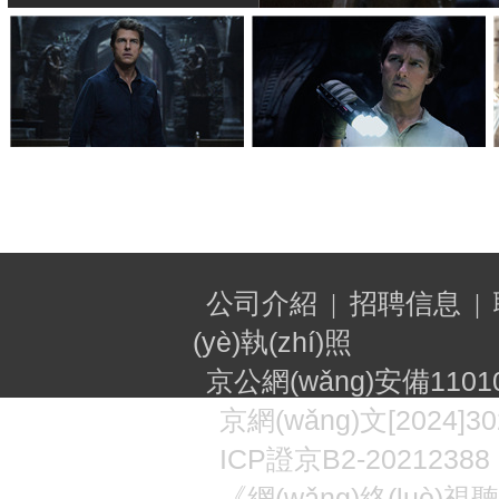
公司介紹
招聘信息
|
|
(yè)執(zhí)照
京公網(wǎng)安備11010
京網(wǎng)文[2024]30
ICP
證京B2-20212388
《網(wǎng)絡(luò)視