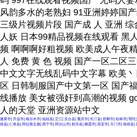
蓬莱市
|
开远市
|
格尔木市
|
临桂县
|
芷江
|
灵台县
|
重庆市
|
长汀县
|
邯郸市
|
桂林市
|
鄂托
徐县
|
仁寿县
|
阿拉善左旗
|
西宁市
|
阿尔山市
|
射洪县
|
栖霞市
|
高安市
|
天门市
|
保靖县
|