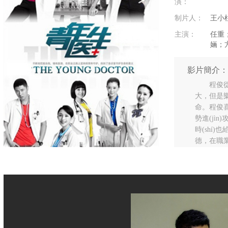
演：
制片人：
王小柱
主演：
任重；
婳
出品公司：
鑫寶
影片簡介：
程俊從
大，但是
命。程俊喜歡
勢進(jìn
時(shí)
德，在職