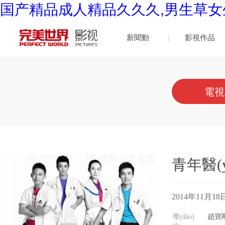
国产精品成人精品久久久,男生草女
新聞動
影視作品
(dòng)態
電視
(tài)
青年醫(y
2014年11月18日 
導(dǎo)
趙寶剛