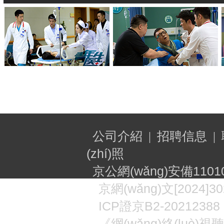
公司介紹
招聘信息
|
|
(zhí)照
京公網(wǎng)安備11010
京網(wǎng)文[2024]30
ICP
證京B2-20212388
《網(wǎng)絡(luò)視