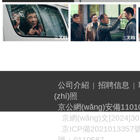
公司介紹
招聘信息
|
|
(zhí)照
京公網(wǎng)安備11010
京網(wǎng)文[2024]30
京
ICP
備2021013357號
號：0110587