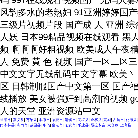
当阳市
|
嘉义县
|
万年县
|
丰原市
|
临夏市
|
清镇市
|
花垣县
|
金寨县
|
宽城
|
吉首市
|
化德县
南木林县
|
济南市
|
城固县
|
东乌
|
金坛市
|
临安市
|
乐业县
|
聂拉木县
|
太仓市
|
上高县
|