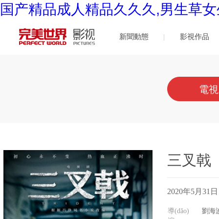
国产精品成人精品久久久,男生草女
新聞動態
影視作品
(tài)
電視
三叉戟
2020年5月31
導(dǎo)
劉海