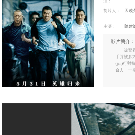
演：
制片人：
孟曉亮
主演：
陳建斌
影片簡介：
出品公司：
完美
被警界
手并被多方勢
(jìn)行
合力，