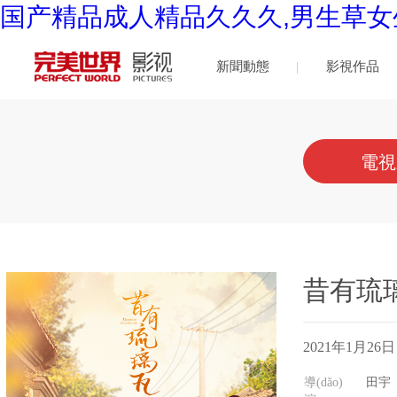
国产精品成人精品久久久,男生草女
新聞動態
影視作品
(tài)
電視
昔有琉
2021年1月26日
導(dǎo)
田宇