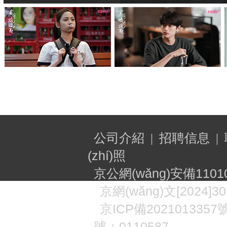
公司介紹
招聘信息
|
|
(zhí)照
京公網(wǎng)安備11010
京網(wǎng)文[2024]30
京
ICP
備2021013357號
號：0110587