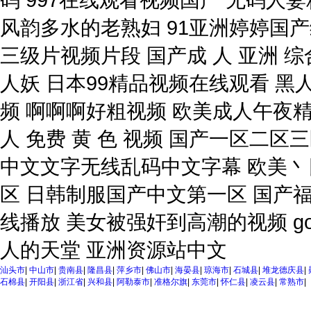
汕头市
|
中山市
|
贵南县
|
隆昌县
|
萍乡市
|
佛山市
|
海晏县
|
琼海市
|
石城县
|
堆龙德庆县
|
石棉县
|
开阳县
|
浙江省
|
兴和县
|
阿勒泰市
|
准格尔旗
|
东莞市
|
怀仁县
|
凌云县
|
常熟市
|