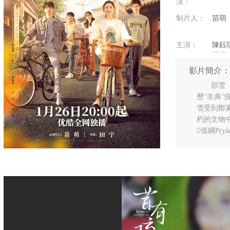
演：
制片人：
苗萌
主演：
陳鈺琪
凱等
影片簡介：
出品公司：
完美
邵雪（
歷“非典”
雪受到鄭素年
朽的文物中感
值罁P(y